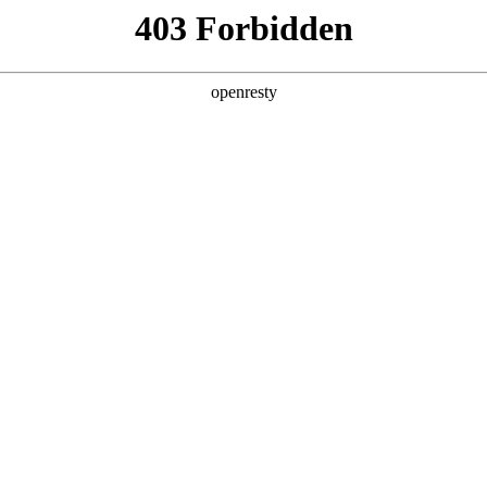
企业业务
个人业务
了解我们
投资者
应用案例
EN
Global
应用行业
业自动化领域提供传感器及控制类产品及细分领域的
齐全、应用场景完整覆盖、具备客户顾问属性的