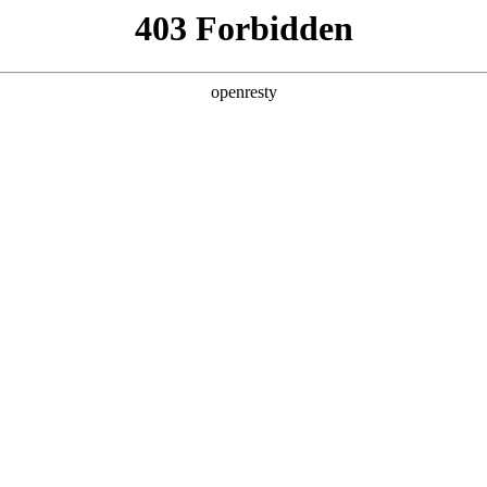
企业业务
个人业务
了解我们
投资者
>
智慧金融解决方案
新日 @ 北京建筑设计院
EN
Global
筑遇见科技赋能，会碰撞