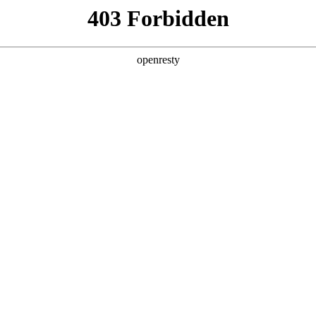
企业业务
个人业务
了解我们
投资者
>
智慧零售解决方案
新日 @ 北京建筑设计院
EN
Global
筑遇见科技赋能，会碰撞