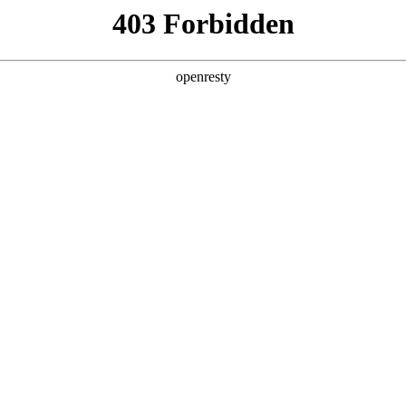
企业业务
个人业务
了解我们
投资者
>
青少年综合近视管理解决方案
视的社会问题。而造成近视的后天成因有两点：成像滞后（看的太近
、视光中心，搭建包含线上视光档案、近视风险评估、眼健
和视光师为牵引，以东升国际屏显技术为核心，医工融合，
儿童、青少年提供全周期预防＋管控方案，帮助更多的孩子拥有
EN
Global
常见的近视诱因之一。东升国际健康远望学习屏充分利用东升国际健康显示